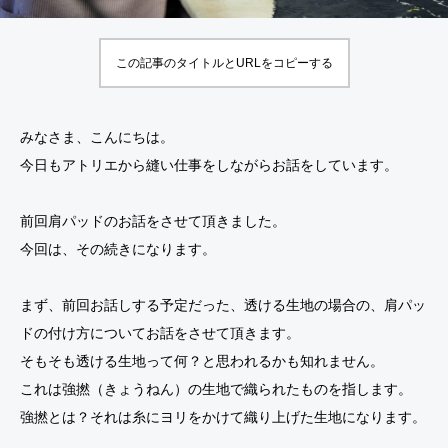
K
した
ー
K
E
服と
に
E
この記事のタイトルとURLをコピーする
N
甘っ
お
N
JI
たる
け
JI
R
い服
る
R
みなさま、こんにちは。
O
と
お
O
今日もアトリエから縫い仕事をしながらお話をしています。
S
は？
直
S
U
し
U
前回肩パッドのお話をさせて頂きました。
Z
に
Z
今回は、その続きになります。
U
つ
U
KI
い
KI
まず、前回お話しする予定だった、透ける生地の場合の、肩パッ
S
て
S
ドの付け方についてお話をさせて頂きます。
af
af
そもそも透ける生地って何？と思われるかも知れません。
ar
ar
これは強撚（きょうねん）の生地で織られたものを指します。
i
i
強撚とは？それは糸にヨリをかけて織り上げた生地になります。
ジ
ジ