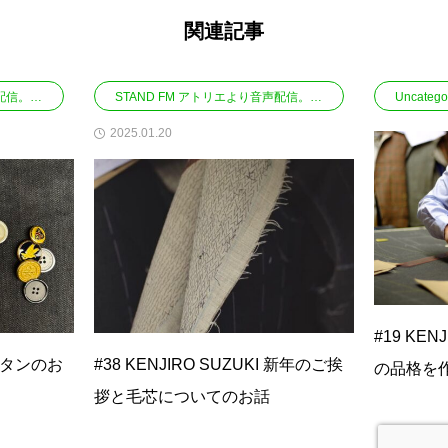
関連記事
STAND FM アトリエより音声配信。パリのモノづくりについて
STAND FM アトリエより音声配信。パリのモノづくりについて
Uncatego
2025.01.20
#19 KEN
I ボタンのお
#38 KENJIRO SUZUKI 新年のご挨
の品格を
拶と毛芯についてのお話