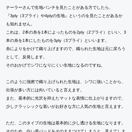
ャ
ャ
テーラーさんで生地バンチを見たことがある方でしたら、
ケ
ケ
『3ply（3プライ）や4plyの生地』というのを見たことがあるか
ッ
ッ
も知れません。
ト
ト
これは、2本の糸を1本によったものを2ply（2プライ）といい、3
の
の
本の糸を1本にしたものを3ply（3プライ）といいます。
仕
仕
糸によりをかけて織り上げますので、織られた生地は元に戻ろう
立
立
として、反発します。
て
て
そのおかげでシワになりにくい生地になるのですね。
に
に
つ
つ
このように強撚で織り上げられた生地は、シワに強いことから、
い
い
出張が多い方には向いていると言えます。
て
て
また、基本的に光沢を抑えたマットな表情に仕上がりますので、
少しクラッシックな装いがお好きな方に人気の生地と言えます。
ただ、このタイプの生地は基本的に少し透ける生地になります。
そのため、白い肩パッドをそのままつけてしまうと、見えてしま