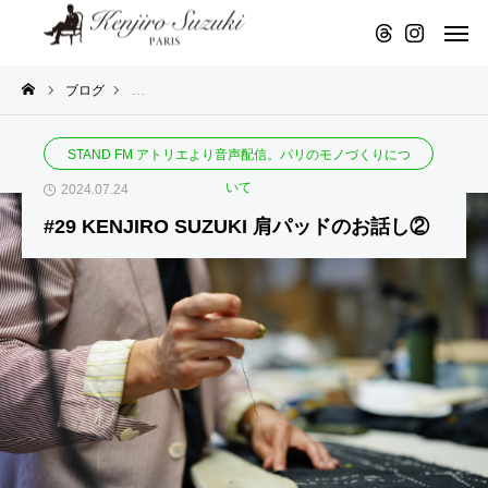
ブログ
STAND FM アトリエより音声配信。パリのモノづくりにつ
STAND FM アトリエより音声配信。パリのモノづくりにつ
トリエ
STAND
アトリエ
アトリエ
STAND
いて
2024.07.24
り音声
FM アトリ
より音声
より音声
FM アトリ
#29 KENJIRO SUZUKI 肩パッドのお話し②
配信
エより音
配信
配信
エより音
#56
#
#
声配信。
声配信。
KE
1
K
パリのモ
パリのモ
NJI
0
N
RO
フ
R
ノづくり
ノづくり
SU
ル
S
について
について
#
ZU
オ
#
Z
4
KI
ー
4
K
4
凛と
ダ
4