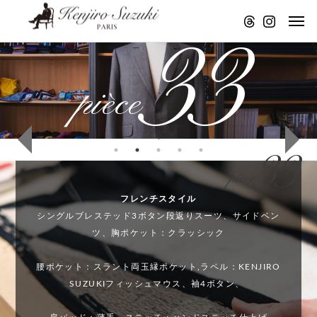
33
pièce
アトリエ
アトリエ
STAND
アトリエ
アトリ
より音声
より音声
FM アトリ
より音声
より音
配信
配信
エより音
配信
配信
#15
#2
#15
#2
33
声配信。
仕立
生地
仕立
生地
pièce
パリのモ
ての
につ
ての
につ
フレンチスタイル
基本
い
基本
い
ノづくり
シングルブレステッド3ボタン段返りスーツ、サイドベン
『地
て。
『地
て。
ツ、胸ポケット：クラッシック
について
の
フラ
#27 K
の
フラ
腰ポケット：スラント両玉縁ポケット,ラペル：KENJIRO
し』
ンネ
ENJIR
し』
ンネ
SUZUKIフィッシュマウス、袖4ボタン、
につ
ル w
O SU
につ
ル w
いて
orst
ZUKI
いて
orst