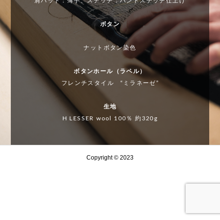
肩パッド：薄手、ステッチ：ハンドステッチ仕上げ
②
ed
クセ取
②
ed
とw
り、具
とw
ボタン
oole
体的に
oole
ナットボタン染色
nの
はどう
nの
違い
いう
違い
ボタンホール（ラペル）
と
事？？
と
フレンチスタイル “ミラネーゼ”
は？
は？
生地
H LESSER wool 100％ 約320g
Copyright © 2023