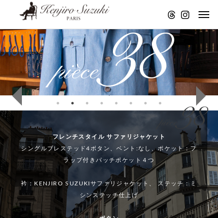
38
pièce
STAND
STAND
STAND
STAND
STAND
FM アトリ
FM アトリ
FM アトリ
FM アトリ
FM アトリ
エより音
エより音
エより音
エより音
エより音
38
声配信。
声配信。
声配信。
声配信。
声配信。
pièce
パリのモ
パリのモ
パリのモ
パリのモ
パリのモ
フレンチスタイル サファリジャケット
ノづくり
ノづくり
ノづくり
ノづくり
ノづくり
シングルブレステッド4ボタン、ベント:なし、ポケット：フ
ラップ付きパッチポケット４つ
について
について
について
について
について
28
#
#31
#28
#
衿：KENJIRO SUZUKIサファリジャケット、 ステッチ：ミ
E
4
KE
KE
4
シンステッチ仕上げ
I
1
NJI
NJI
1
O
K
RO
RO
K