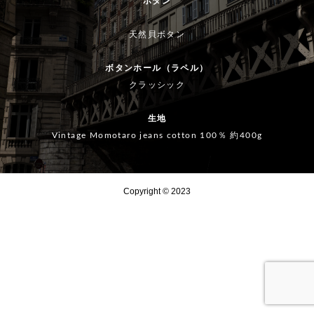
ボタン
U
E
SU
SU
E
U
N
ZU
ZU
N
天然貝ボタン
JI
KI
KI
JI
ボタンホール（ラペル）
パ
R
パリ
肩パ
R
クラッシック
ド
O
CD
ッド
O
て
S
G 空
って
S
生地
U
港に
必
U
Vintage Momotaro jeans cotton 100％ 約400g
？
Z
着き
要？
Z
U
タク
U
KI
シー
KI
Copyright © 2023
ボ
でホ
ボ
タ
テル
タ
ン
へ。
ン
の
の
お
お
話
話