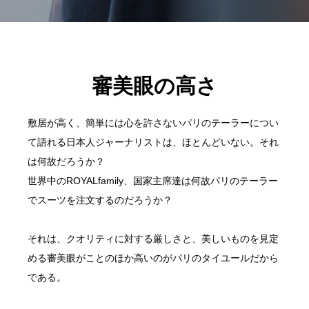
K
接着
K
K
E
芯は
E
E
N
使う
N
N
JI
の？
JI
JI
審美眼の高さ
R
R
R
O
O
O
敷居が高く、簡単には心を許さないパリのテーラーについ
S
S
S
て語れる日本人ジャーナリストは、ほとんどいない。それ
U
U
U
は何故だろうか？
Z
Z
Z
世界中のROYALfamily、国家主席達は何故パリのテーラー
U
U
U
でスーツを注文するのだろうか？
KI
KI
KI
最
美
最
それは、クオリティに対する厳しさと、美しいものを見定
初
し
初
める審美眼がことのほか高いのがパリのタイユールだから
の
い
の
である。
師
服
師
匠
を
匠