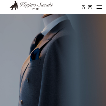
TAND
STAND
アトリエ
STAND
STAND
 アトリ
FM アトリ
より音声
FM アトリ
FM アトリ
より音
エより音
配信
エより音
エより音
#47
#
配信。
声配信。
声配信。
声配信。
KE
K
リのモ
パリのモ
パリのモ
パリのモ
NJI
N
RO
R
づくり
ノづくり
ノづくり
ノづくり
SU
S
ついて
について
について
について
#
ZU
#
#
Z
4
KI
2
4
K
3
でも
1
3