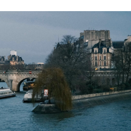
と
作
と
パ
る
パ
リ
た
リ
A
め
A
R
の
R
N
下
N
Y
準
Y
S
備
S