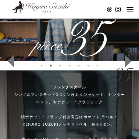
35
pièce
アトリエ
STAND
アトリエ
アトリエ
STAND
より音声
FM アトリ
より音声
より音声
FM アトリ
配信
エより音
配信
配信
エより音
#
#16
35
声配信。
声配信。
5
KE
pièce
パリのモ
パリのモ
1
NJI
フレンチスタイル
K
RO
ノづくり
ノづくり
シングルブレステッド3ボタン段返りジャケット、センター
E
SU
ベント、胸ポケット：クラッシック
について
について
#
N
ZU
#
腰ポケット：フラップ付き両玉縁ポケット,ラペル：
の
4
JI
KIの
4
KENJIRO SUZUKIノッチドラペル、袖4ボタン、
具
5
R
道具
5
：
K
O
達：
K