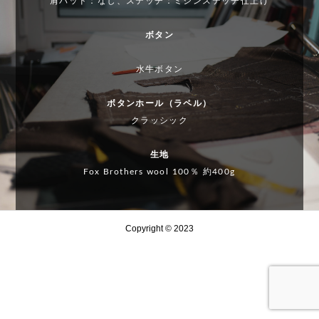
肩パッド：なし、ステッチ：ミシンステッチ仕上げ
房
E
S
文房
E
編
N
U
具編
N
ボタン
JI
Z
JI
水牛ボタン
R
U
R
O
KI
O
ボタンホール（ラペル）
S
素
S
クラッシック
U
晴
U
Z
ら
Z
生地
U
し
U
Fox Brothers wool 100％ 約400g
KI
き
KI
お
南
お
Copyright © 2023
す
イ
す
す
タ
す
め
リ
め
生
ア
生
地
と
地