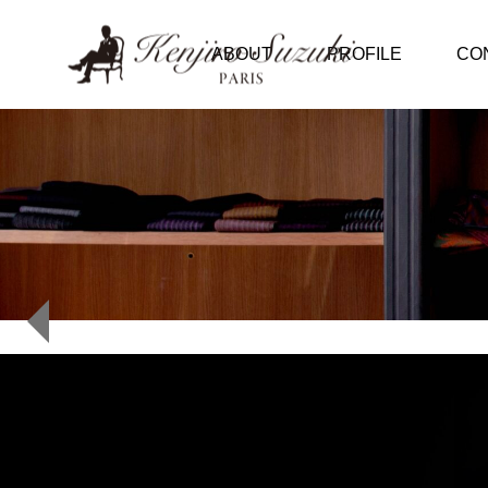
ABOUT
PROFILE
CO
 アトリエ
アトリエより音声配
。パリ
信
#46 KENJIRO SUZU
につい
KI アンティークの家
具を購入しました。
O SUZU
ツェから
きまし