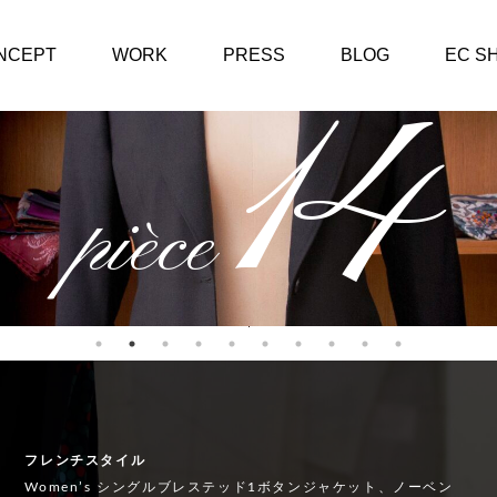
NCEPT
WORK
PRESS
BLOG
EC S
14
アトリエより音声配
pièce
信
#14 『地味だけど大
事』仕立ての基本
『地のし』につい
て。
フレンチスタイル
Women’s シングルブレステッド1ボタンジャケット、ノーベン