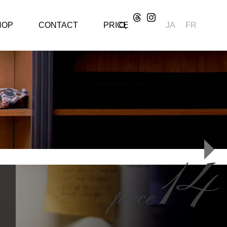
HOP
CONTACT
PRICE
JA
FR
STAND FM アトリエ
より音声配信。パリ
のモノづくりについ
て
#33 KENJIRO SUZU
14
KI フィレンツェから
パリに戻ってきまし
た。
pièce